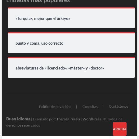
Entradas más populares
«Turquía», mejor que «Türkiye»
punto y coma, uso correcto
abreviaturas de «licenciado», «máster» y «doctor»
Contáctenos
Política de privacidad
Consultas
Buen Idioma
| Diseñado por:
Theme Freesia
|
WordPress
| © Todos los
derechos reservados
ARRIBA