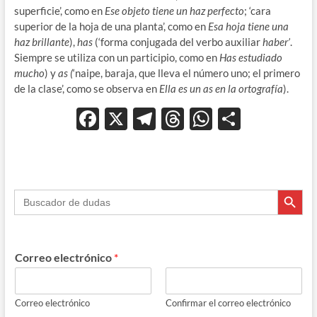
superficie’, como en
Ese objeto tiene un haz perfecto
; ‘cara
superior de la hoja de una planta’, como en
Esa hoja tiene una
haz brillante
),
has
(‘forma conjugada del verbo auxiliar
haber’
.
Siempre se utiliza con un participio, como en
Has estudiado
mucho
) y
as (
‘naipe, baraja, que lleva el número uno; el primero
de la clase’, como se observa en
Ella es un as en la ortografía
).
F
X
T
T
W
C
ac
el
hr
h
o
e
e
e
at
m
b
gr
a
s
p
Botón de búsque
Buscar:
o
a
ds
A
ar
o
m
p
ti
k
p
r
Correo electrónico
*
Correo electrónico
Confirmar el correo electrónico