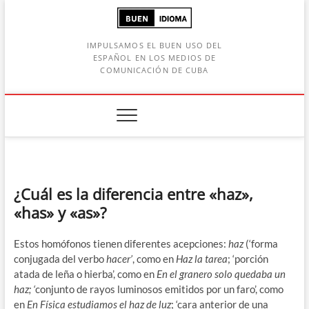
Saltar
al
contenido
IMPULSAMOS EL BUEN USO DEL
ESPAÑOL EN LOS MEDIOS DE
COMUNICACIÓN DE CUBA
Botón de búsqueda
car:
¿Cuál es la diferencia entre «haz»,
«has» y «as»?
Estos homófonos tienen diferentes acepciones:
haz
(‘forma
conjugada del verbo
hacer’
, como en
Haz la tarea
; ‘porción
atada de leña o hierba’, como en
En el granero solo quedaba un
haz; ‘
conjunto de rayos luminosos emitidos por un faro’, como
en
En Física estudiamos el haz de luz
; ‘cara anterior de una