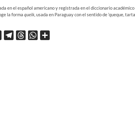
sada en el español americano y registrada en el diccionario académico
oge la forma
queik
, usada en Paraguay con el sentido de ‘queque, tart
X
T
T
W
C
el
hr
h
o
e
e
at
m
gr
a
s
p
a
ds
A
ar
m
p
ti
p
r