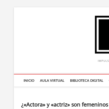
Saltar
al
contenido
IMPULS
INICIO
AULA VIRTUAL
BIBLIOTECA DIGITAL
¿«Actora» y «actriz» son femeninos 