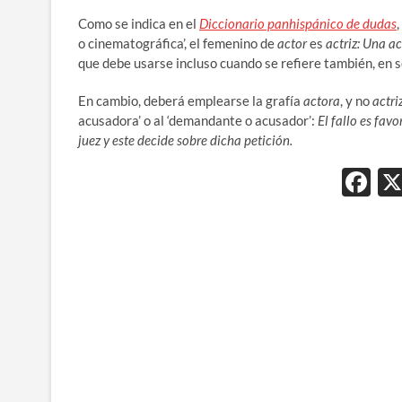
Como se indica en el
Diccionario panhispánico de dudas
o cinematográfica’, el femenino de
actor
es
actriz: Una ac
que debe usarse incluso cuando se refiere también, en se
En cambio, deberá emplearse la grafía
actora
, y no
actri
acusadora’ o al ‘demandante o acusador’:
El fallo es fav
juez y este decide sobre dicha petición.
F
ac
e
b
o
o
k