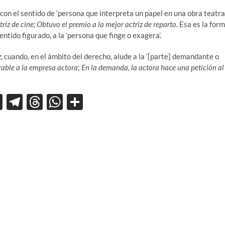
, con el sentido de ‘persona que interpreta un papel en una obra teatra
triz de cine; Obtuvo el premio a la mejor actriz de reparto.
Esa es la for
ntido figurado, a la ‘persona que finge o exagera’.
z
, cuando, en el ámbito del derecho, alude a la ‘[parte] demandante o
orable a la empresa actora
;
En la demanda, la actora hace una petición al
X
T
T
W
C
el
hr
h
o
e
e
at
m
gr
a
s
p
a
ds
A
ar
m
p
ti
p
r