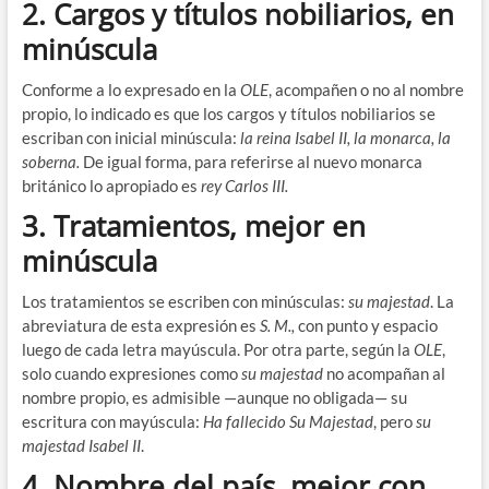
2. Cargos y títulos nobiliarios, en
minúscula
Conforme a lo expresado en la
OLE
, acompañen o no al nombre
propio, lo indicado es que los cargos y títulos nobiliarios se
escriban con inicial minúscula:
la reina Isabel II, la monarca, la
soberna.
De igual forma, para referirse al nuevo monarca
británico lo apropiado es
rey Carlos III.
3. Tratamientos, mejor en
minúscula
Los tratamientos se escriben con minúsculas:
su majestad
. La
abreviatura de esta expresión es
S. M.,
con punto y espacio
luego de cada letra mayúscula. Por otra parte, según la
OLE
,
solo cuando expresiones como
su majestad
no acompañan al
nombre propio, es admisible —aunque no obligada— su
escritura con mayúscula:
Ha fallecido Su Majestad
, pero
su
majestad Isabel II
.
4. Nombre del país, mejor con