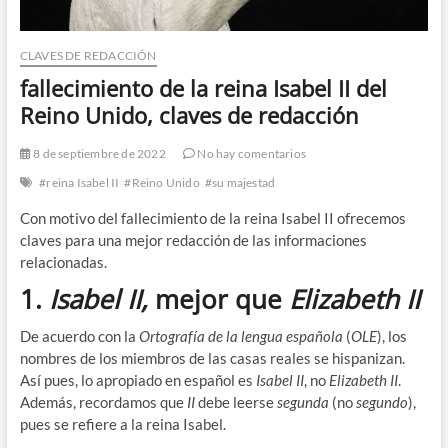
CLAVES DE REDACCIÓN
fallecimiento de la reina Isabel II del
Reino Unido, claves de redacción
8 de septiembre de 2022
No hay comentarios
#reina Isabel II
#Reino Unido
#su majestad
Con motivo del fallecimiento de la reina Isabel II ofrecemos
claves para una mejor redacción de las informaciones
relacionadas.
1.
Isabel II,
mejor que
Elizabeth II
De acuerdo con la
Ortografía de la lengua española
(
OLE
), los
nombres de los miembros de las casas reales se hispanizan.
Así pues, lo apropiado en español es
Isabel II
, no
Elizabeth
II
.
Además, recordamos que
II
debe leerse
segunda
(no
segundo
),
pues se refiere a la reina Isabel.