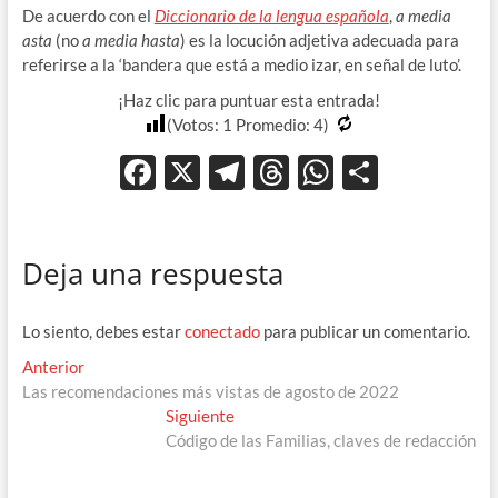
De acuerdo con el
Diccionario de la lengua española
,
a media
asta
(no
a media hasta
) es la locución adjetiva adecuada para
referirse a la ‘bandera que está a medio izar, en señal de luto’.
¡Haz clic para puntuar esta entrada!
(Votos:
1
Promedio:
4
)
F
X
T
T
W
C
ac
el
hr
h
o
e
e
e
at
m
Deja una respuesta
b
gr
a
s
p
o
a
ds
A
ar
Lo siento, debes estar
conectado
para publicar un comentario.
o
m
p
ti
Navegación
Entrada
Anterior
k
p
r
anterior:
Las recomendaciones más vistas de agosto de 2022
de
Entrada
Siguiente
entradas
siguiente:
Código de las Familias, claves de redacción