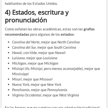
habitantes de los Estados Unidos.
4) Estados, escritura y
pronunciación
Como señalan las obras académicas, estas son las
grafías
recomendadas
para algunos de los
estados
:
Carolina del Norte
, mejor que
North Carolina
Carolina del Sur
, mejor que
South Carolina
Hawái
, con tilde, mejor que
Hawaii
Luisiana
, mejor que
Louisiana
Míchigan
, mejor que
Michigan
Misisipi
(tb.
Misisipí
, pero menos aconsejable), mejor que
Mississippi
Misuri
, mejor que
Missouri
Nueva York
, mejor que
New York
Pensilvania
, mejor que
Pennsylvania
Virginia Occidental
, mejor que
West Virginia
En las formas que no cuentan con una adaptación tradicional