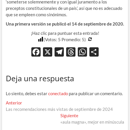
‘someterse solemnemente y con igual juramento a los
preceptos constitucionales de un país’, así que no es adecuado
que se empleen como sinónimos.
Una primera versión se publicó el 14 de septiembre de 2020.
¡Haz clic para puntuar esta entrada!
(Votos:
5
Promedio:
5
)
F
X
T
T
W
C
ac
el
hr
h
o
e
e
e
at
m
Deja una respuesta
b
gr
a
s
p
o
a
ds
A
ar
Lo siento, debes estar
conectado
para publicar un comentario.
o
m
p
ti
Navegación
Entrada
Anterior
k
p
r
anterior:
Las recomendaciones más vistas de septiembre de 2024
de
Entrada
Siguiente
entradas
siguiente:
«aula magna», mejor en minúscula