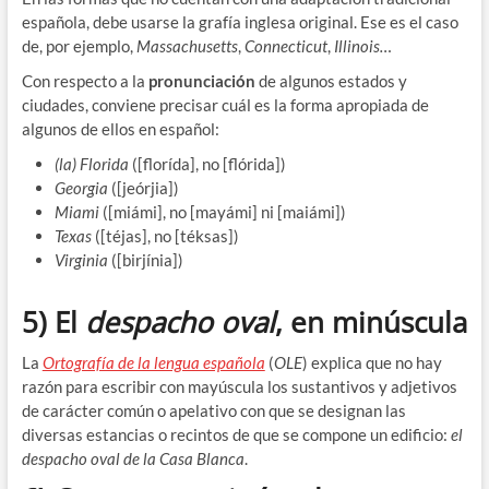
española, debe usarse la grafía inglesa original. Ese es el caso
de, por ejemplo,
Massachusetts
,
Connecticut
,
Illinois…
Con respecto a la
pronunciación
de algunos estados y
ciudades, conviene precisar cuál es la forma apropiada de
algunos de ellos en español:
(la) Florida
([florída], no [flórida])
Georgia
([jeórjia])
Miami
([miámi], no [mayámi] ni [maiámi])
Texas
([téjas], no [téksas])
Virginia
([birjínia])
5) El
despacho oval
, en minúscula
La
Ortografía de la lengua española
(
OLE
) explica que no hay
razón para escribir con mayúscula los sustantivos y adjetivos
de carácter común o apelativo con que se designan las
diversas estancias o recintos de que se compone un edificio:
el
despacho oval de la Casa Blanca
.