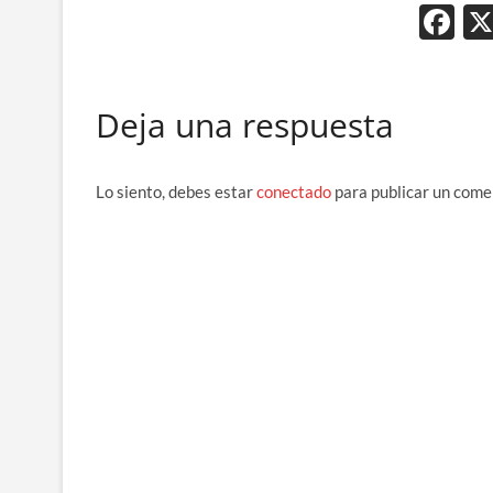
F
ac
e
Deja una respuesta
b
o
o
Lo siento, debes estar
conectado
para publicar un come
k