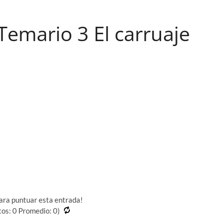
Temario 3 El carruaje
para puntuar esta entrada!
tos:
0
Promedio:
0
)