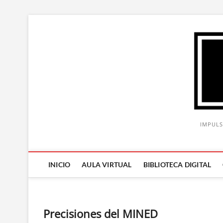
Saltar
al
contenido
IMPULS
INICIO
AULA VIRTUAL
BIBLIOTECA DIGITAL
Precisiones del MINED