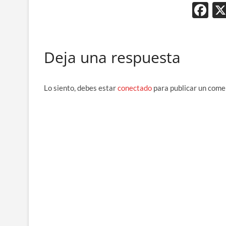
F
ac
e
Deja una respuesta
b
o
o
Lo siento, debes estar
conectado
para publicar un come
k