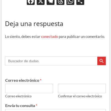
F
X
T
T
W
C
ac
el
hr
h
o
e
e
e
at
m
Deja una respuesta
b
gr
a
s
p
o
a
ds
A
ar
Lo siento, debes estar
conectado
para publicar un comentario.
o
m
p
ti
k
p
r
Botón de búsque
Buscar:
Correo electrónico
*
Correo electrónico
Confirmar el correo electrónico
Envía tu consulta
*