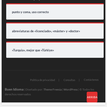
punto y coma, uso correcto
abreviaturas de «licenciado», «máster» y «doctor»
«Turquía», mejor que «Türkiye»
Contáctenos
Política de privacidad
Consultas
Buen Idioma
| Diseñado por:
Theme Freesia
|
WordPress
| © Todos los
derechos reservados
ARRIBA