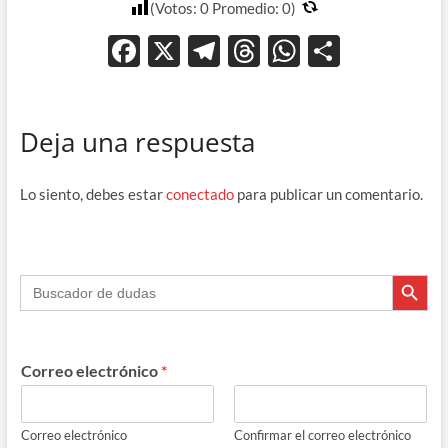
(Votos:
0
Promedio:
0
)
F
X
T
T
W
C
ac
el
hr
h
o
e
e
e
at
m
Deja una respuesta
b
gr
a
s
p
o
a
ds
A
ar
Lo siento, debes estar
conectado
para publicar un comentario.
o
m
p
ti
k
p
r
Botón de búsque
Buscar:
Correo electrónico
*
Correo electrónico
Confirmar el correo electrónico