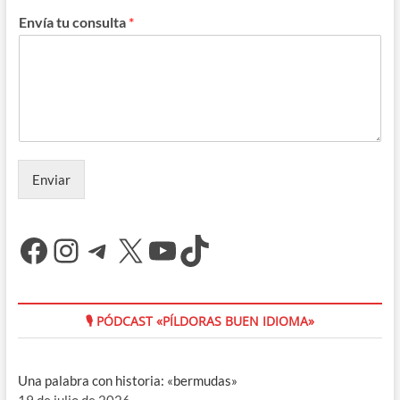
Envía tu consulta
*
Enviar
Facebook
Instagram
Telegram
X
YouTube
TikTok
🎙 PÓDCAST «PÍLDORAS BUEN IDIOMA»
Una palabra con historia: «bermudas»
19 de julio de 2026