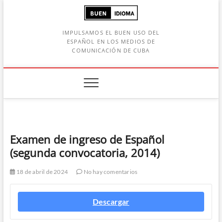
Saltar
al
contenido
IMPULSAMOS EL BUEN USO DEL
ESPAÑOL EN LOS MEDIOS DE
COMUNICACIÓN DE CUBA
Botón de búsqueda
car:
Examen de ingreso de Español
(segunda convocatoria, 2014)
18 de abril de 2024
No hay comentarios
Descargar