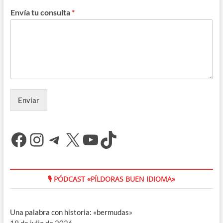
Envía tu consulta
*
Enviar
Facebook
Instagram
Telegram
X
YouTube
TikTok
🎙 PÓDCAST «PÍLDORAS BUEN IDIOMA»
Una palabra con historia: «bermudas»
19 de julio de 2026