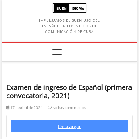
Saltar
al
contenido
IMPULSAMOS EL BUEN USO DEL
ESPAÑOL EN LOS MEDIOS DE
COMUNICACIÓN DE CUBA
Botón de búsqueda
car:
Examen de ingreso de Español (primera
convocatoria, 2021)
17 de abril de 2024
No hay comentarios
Descargar