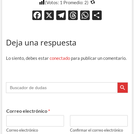
(Votos:
1
Promedio:
2
)
F
X
T
T
W
C
ac
el
hr
h
o
e
e
e
at
m
Deja una respuesta
b
gr
a
s
p
o
a
ds
A
ar
Lo siento, debes estar
conectado
para publicar un comentario.
o
m
p
ti
k
p
r
Botón de búsque
Buscar:
Correo electrónico
*
Correo electrónico
Confirmar el correo electrónico