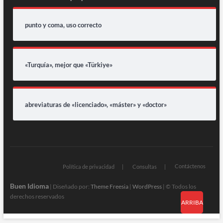
punto y coma, uso correcto
«Turquía», mejor que «Türkiye»
abreviaturas de «licenciado», «máster» y «doctor»
Contáctenos
Política de privacidad
Consultas
Buen Idioma
| Diseñado por:
Theme Freesia
|
WordPress
| © Todos los
derechos reservados
ARRIBA