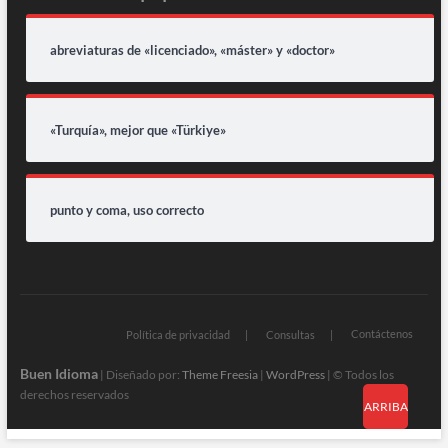
abreviaturas de «licenciado», «máster» y «doctor»
«Turquía», mejor que «Türkiye»
punto y coma, uso correcto
Contáctenos
Política de privacidad
Consultas
Buen Idioma
| Diseñado por:
Theme Freesia
|
WordPress
| © Todos los
derechos reservados
ARRIBA