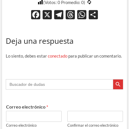
(Votos:
0
Promedio:
0
)
F
X
T
T
W
C
ac
el
hr
h
o
e
e
e
at
m
Deja una respuesta
b
gr
a
s
p
o
a
ds
A
ar
Lo siento, debes estar
conectado
para publicar un comentario.
o
m
p
ti
k
p
r
Botón de búsque
Buscar:
Correo electrónico
*
Correo electrónico
Confirmar el correo electrónico