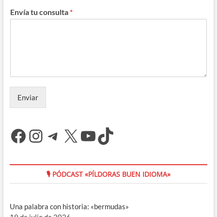
Envía tu consulta
*
Enviar
Facebook
Instagram
Telegram
X
YouTube
TikTok
🎙 PÓDCAST «PÍLDORAS BUEN IDIOMA»
Una palabra con historia: «bermudas»
19 de julio de 2026