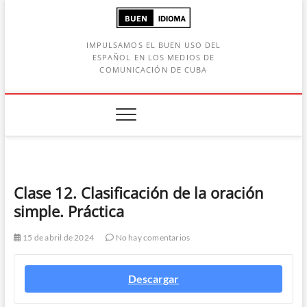
Saltar
al
contenido
IMPULSAMOS EL BUEN USO DEL
ESPAÑOL EN LOS MEDIOS DE
COMUNICACIÓN DE CUBA
Botón de búsqueda
car:
Clase 12. Clasificación de la oración
simple. Práctica
15 de abril de 2024
No hay comentarios
Descargar