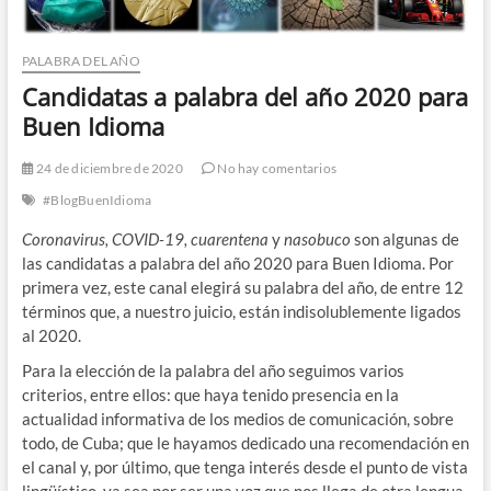
PALABRA DEL AÑO
Candidatas a palabra del año 2020 para
Buen Idioma
24 de diciembre de 2020
No hay comentarios
#BlogBuenIdioma
Coronavirus, COVID-19, cuarentena
y
nasobuco
son algunas de
las candidatas a palabra del año 2020 para Buen Idioma. Por
primera vez, este canal elegirá su palabra del año, de entre 12
términos que, a nuestro juicio, están indisolublemente ligados
al 2020.
Para la elección de la palabra del año seguimos varios
criterios, entre ellos: que haya tenido presencia en la
actualidad informativa de los medios de comunicación, sobre
todo, de Cuba; que le hayamos dedicado una recomendación en
el canal y, por último, que tenga interés desde el punto de vista
lingüístico, ya sea por ser una voz que nos llega de otra lengua