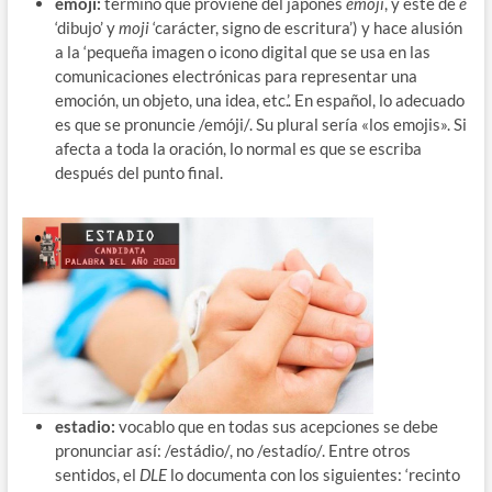
emoji:
término que proviene del japonés
emoji
, y este de
e
‘dibujo’ y
moji
‘carácter, signo de escritura’) y hace alusión
a la ‘pequeña imagen o icono digital que se usa en las
comunicaciones electrónicas para representar una
emoción, un objeto, una idea, etc.’. En español, lo adecuado
es que se pronuncie /emóji/. Su plural sería «los emojis». Si
afecta a toda la oración, lo normal es que se escriba
después del punto final.
estadio:
vocablo que en todas sus acepciones se debe
pronunciar así: /estádio/, no /estadío/. Entre otros
sentidos, el
DLE
lo documenta con los siguientes: ‘recinto