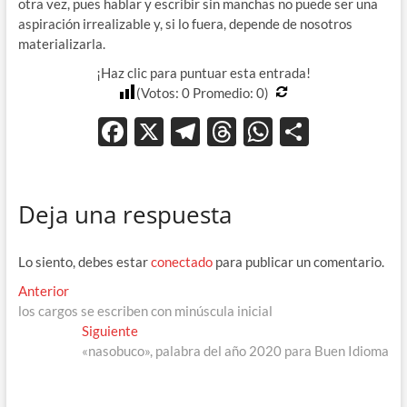
otra vez, pues hablar y escribir sin manchas no puede ser una
aspiración irrealizable y, si lo fuera, depende de nosotros
materializarla.
¡Haz clic para puntuar esta entrada!
(Votos:
0
Promedio:
0
)
F
X
T
T
W
C
ac
el
hr
h
o
e
e
e
at
m
Deja una respuesta
b
gr
a
s
p
o
a
ds
A
ar
Lo siento, debes estar
conectado
para publicar un comentario.
o
m
p
ti
Navegación
Entrada
Anterior
k
p
r
anterior:
los cargos se escriben con minúscula inicial
de
Entrada
Siguiente
entradas
siguiente:
«nasobuco», palabra del año 2020 para Buen Idioma