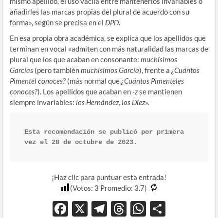
mismo apellido, el uso vacila entre mantenerlos invariables o
añadirles las marcas propias del plural de acuerdo con su
forma», según se precisa en el
DPD
.
En esa propia obra académica, se explica que los apellidos que
terminan en vocal «admiten con más naturalidad las marcas de
plural que los que acaban en consonante:
muchísimos
Garcías
(pero también
muchísimos García
), frente a
¿Cuántos
Pimentel conoces?
(más normal que
¿Cuántos Pimenteles
conoces?
). Los apellidos que acaban en
-z
se mantienen
siempre invariables:
los Hernández, los Díez
».
Esta recomendación se publicó por primera 
vez el 28 de octubre de 2023.
¡Haz clic para puntuar esta entrada!
(Votos:
3
Promedio:
3.7
)
F
X
T
T
W
C