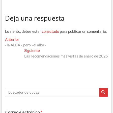
ac
el
hr
h
o
e
e
e
at
m
Deja una respuesta
b
gr
a
s
p
o
a
ds
A
ar
Lo siento, debes estar
conectado
para publicar un comentario.
o
m
p
ti
Navegación
Entrada
Anterior
k
p
r
anterior:
«la ALBA», pero «el alba»
de
Entrada
Siguiente
entradas
siguiente:
Las recomendaciones más vistas de enero de 2025
Botón de búsque
Buscar:
Correo electrónico
*