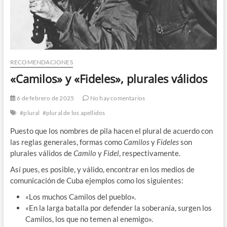
RECOMENDACIONES
«Camilos» y «Fideles», plurales válidos
6 de febrero de 2025
No hay comentarios
#plural
#plural de los apellidos
Puesto que los nombres de pila hacen el plural de acuerdo con
las reglas generales, formas como
Camilos
y
Fideles
son
plurales válidos de
Camilo
y
Fidel
, respectivamente.
Así pues, es posible, y válido, encontrar en los medios de
comunicación de Cuba ejemplos como los siguientes:
«Los muchos Camilos del pueblo».
«En la larga batalla por defender la soberanía, surgen los
Camilos, los que no temen al enemigo».