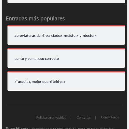
Entradas más populares
abreviaturas de «licenciado», «máster» y «doctor»
punto y coma, uso correcto
«Turquía», mejor que «Türkiye»
Contáctenos
Política de privacidad
Consultas
Buen Idioma
| Diseñado por:
Theme Freesia
|
WordPress
| © Todos los