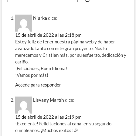
o
m
p
ti
k
p
r
Niurka
dice:
15 de abril de 2022 a las 2:18 pm
Estoy feliz de tener nuestra página web y de haber
avanzado tanto con este gran proyecto. Nos lo
merecemos y Cristian más, por su esfuerzo, dedicación y
cariño.
¡Felicidades, Buen Idioma!
¡Vamos por más!
Accede para responder
Lisvany Martín
dice:
15 de abril de 2022 a las 2:19 pm
¡Excelente! Felicitaciones al canal en su segundo
cumpleaños. ¡Muchos éxitos! 🎉