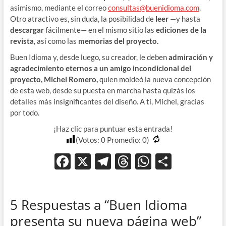
asimismo, mediante el correo
consultas@buenidioma.com
.
Otro atractivo es, sin duda, la posibilidad de
leer
—y hasta
descargar
fácilmente— en el mismo sitio las
ediciones de la
revista
, así como las
memorias del proyecto.
Buen Idioma y, desde luego, su creador, le deben
admiración y
agradecimiento eternos a un amigo incondicional del
proyecto, Michel Romero,
quien moldeó la nueva concepción
de esta web, desde su puesta en marcha hasta quizás los
detalles más insignificantes del diseño. A ti, Michel, gracias
por todo.
¡Haz clic para puntuar esta entrada!
(Votos:
0
Promedio:
0
)
F
X
T
T
W
C
ac
el
hr
h
o
e
e
e
at
m
5 Respuestas a “Buen Idioma
b
gr
a
s
p
presenta su nueva página web”
o
a
ds
A
ar