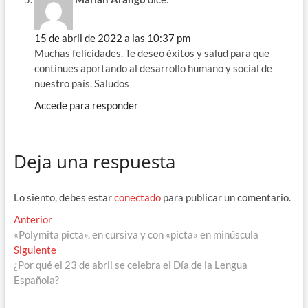
15 de abril de 2022 a las 10:37 pm
Muchas felicidades. Te deseo éxitos y salud para que
continues aportando al desarrollo humano y social de
nuestro país. Saludos
Accede para responder
Deja una respuesta
Lo siento, debes estar
conectado
para publicar un comentario.
Navegación
Entrada
Anterior
anterior:
«Polymita picta», en cursiva y con «picta» en minúscula
de
Entrada
Siguiente
entradas
siguiente:
¿Por qué el 23 de abril se celebra el Día de la Lengua
Española?