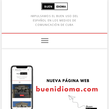
Saltar
al
contenido
IMPULSAMOS EL BUEN USO DEL
ESPAÑOL EN LOS MEDIOS DE
COMUNICACIÓN DE CUBA
Botón de búsqueda
car: