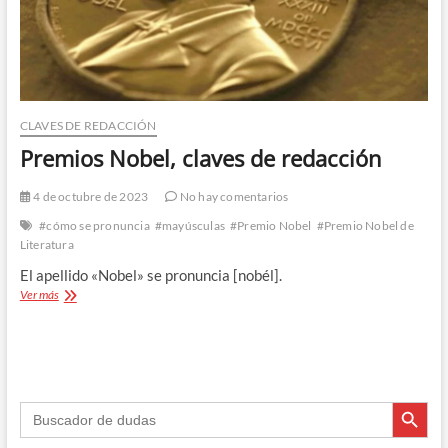
CLAVES DE REDACCIÓN
Premios Nobel, claves de redacción
4 de octubre de 2023
No hay comentarios
#cómo se pronuncia
#mayúsculas
#Premio Nobel
#Premio Nobel de
Literatura
El apellido «Nobel» se pronuncia [nobél].
Premios
Ver más
Nobel,
claves
de
redacción
Botón de búsque
Buscar: