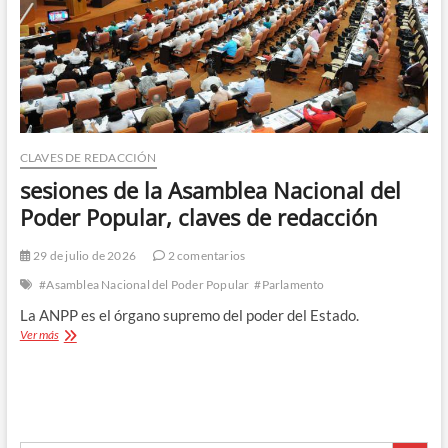
CLAVES DE REDACCIÓN
sesiones de la Asamblea Nacional del
Poder Popular, claves de redacción
29 de julio de 2026
2 comentarios
#Asamblea Nacional del Poder Popular
#Parlamento
La ANPP es el órgano supremo del poder del Estado.
sesiones
Ver más
de
la
Asamblea
Nacional
del
Botón de búsque
Poder
Buscar: