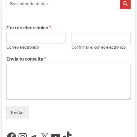
Popular,
claves
de
redacción
Correo electrónico
*
Correo electrónico
Confirmar el correo electrónico
Envía tu consulta
*
Enviar
Facebook
Instagram
Telegram
X
YouTube
TikTok