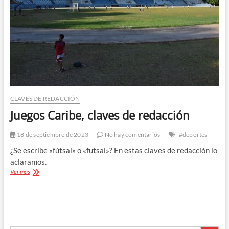
CLAVES DE REDACCIÓN
Juegos Caribe, claves de redacción
18 de septiembre de 2023
No hay comentarios
#deportes
¿Se escribe «fútsal» o «futsal»? En estas claves de redacción lo
aclaramos.
Juegos
Ver más
Caribe,
claves
de
redacción
Botón de búsque