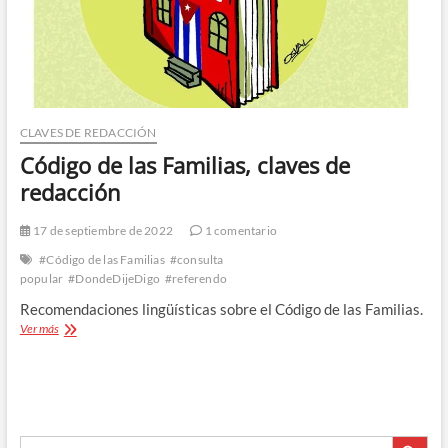
CLAVES DE REDACCIÓN
Código de las Familias, claves de
redacción
17 de septiembre de 2022
1 comentario
#Código de las Familias
#consulta
popular
#DondeDijeDigo
#referendo
Recomendaciones lingüísticas sobre el Código de las Familias.
Código
Ver más
de
las
Familias,
claves
de
Botón de búsque
redacción
Buscar: