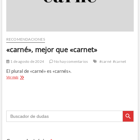
RECOMENDACIONES
«carné», mejor que «carnet»
1 de agosto de 2024
No hay comentarios
#carné
#carnet
El plural de «carné» es «carnés».
«carné»,
Ver más
mejor
que
«carnet»
Botón de búsque
Buscar: