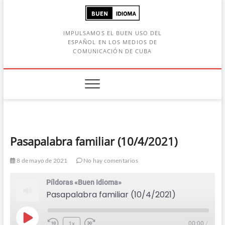
Saltar
al
contenido
IMPULSAMOS EL BUEN USO DEL
ESPAÑOL EN LOS MEDIOS DE
COMUNICACIÓN DE CUBA
Botón de búsqueda
car:
Pasapalabra familiar (10/4/2021)
8 de mayo de 2021
No hay comentarios
Píldoras «Buen Idioma»
Pasapalabra familiar (10/4/2021)
Play
1x
00:00
/