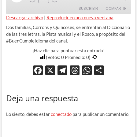
Rewind
Adelanta
Episode
SUSCRIBIR
COMPARTIR
10
10
Seconds
segundos
Descargar archivo
|
Reproducir en una nueva ventana
COMPAR
Dos familias, Corrons y Quincoses, se enfrentan al Diccionario
TIR
FEED RSS
de las tres letras, la Pista musical y el Rosco, a propósito del
ENLACE
#BuenCumpleIdioma del canal.
¡Haz clic para puntuar esta entrada!
INCRUST
AR
(Votos:
0
Promedio:
0
)
F
X
T
T
W
C
ac
el
hr
h
o
e
e
e
at
m
Deja una respuesta
b
gr
a
s
p
o
a
ds
A
ar
Lo siento, debes estar
conectado
para publicar un comentario.
o
m
p
ti
k
p
r