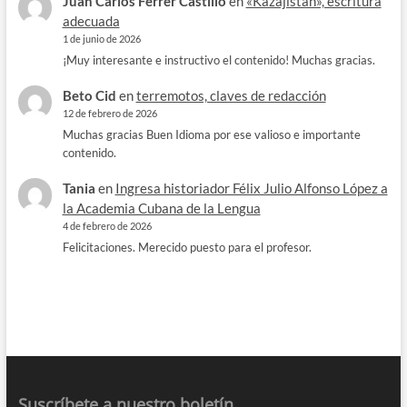
Juan Carlos Ferrer Castillo
en
«Kazajistán», escritura
adecuada
1 de junio de 2026
¡Muy interesante e instructivo el contenido! Muchas gracias.
Beto Cid
en
terremotos, claves de redacción
12 de febrero de 2026
Muchas gracias Buen Idioma por ese valioso e importante
contenido.
Tania
en
Ingresa historiador Félix Julio Alfonso López a
la Academia Cubana de la Lengua
4 de febrero de 2026
Felicitaciones. Merecido puesto para el profesor.
Suscríbete a nuestro boletín