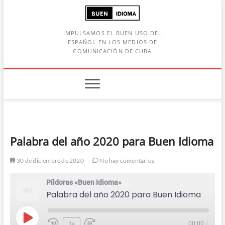
Saltar
al
contenido
IMPULSAMOS EL BUEN USO DEL
ESPAÑOL EN LOS MEDIOS DE
COMUNICACIÓN DE CUBA
Botón de búsqueda
car:
Palabra del año 2020 para Buen Idioma
30 de diciembre de 2020
No hay comentarios
Píldoras «Buen Idioma»
Palabra del año 2020 para Buen Idioma
Play
1x
00:00
/