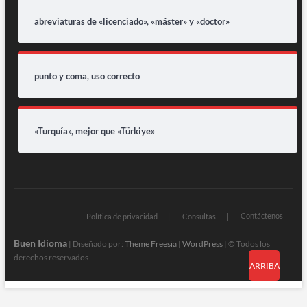
abreviaturas de «licenciado», «máster» y «doctor»
punto y coma, uso correcto
«Turquía», mejor que «Türkiye»
Contáctenos
Política de privacidad
Consultas
Buen Idioma
| Diseñado por:
Theme Freesia
|
WordPress
| © Todos los
derechos reservados
ARRIBA