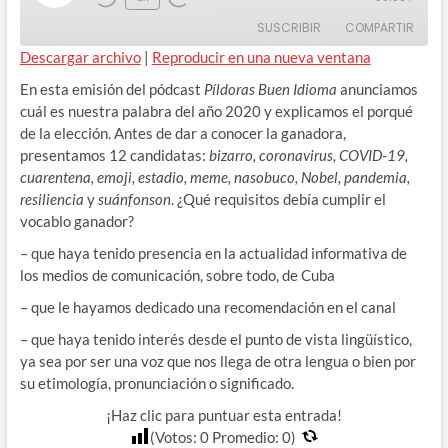
Rewind
Adelanta
Episode
SUSCRIBIR
COMPARTIR
10
10
Seconds
segundos
Descargar archivo
|
Reproducir en una nueva ventana
COMPAR
En esta emisión del pódcast
Píldoras Buen Idioma
anunciamos
TIR
FEED RSS
cuál es nuestra palabra del año 2020 y explicamos el porqué
ENLACE
de la elección. Antes de dar a conocer la ganadora,
presentamos 12 candidatas:
bizarro, coronavirus, COVID-19,
INCRUST
cuarentena, emoji, estadio, meme, nasobuco, Nobel, pandemia,
AR
resiliencia
y
suánfonson
. ¿Qué requisitos debía cumplir el
vocablo ganador?
– que haya tenido presencia en la actualidad informativa de
los medios de comunicación, sobre todo, de Cuba
– que le hayamos dedicado una recomendación en el canal
– que haya tenido interés desde el punto de vista lingüístico,
ya sea por ser una voz que nos llega de otra lengua o bien por
su etimología, pronunciación o significado.
¡Haz clic para puntuar esta entrada!
(Votos:
0
Promedio:
0
)