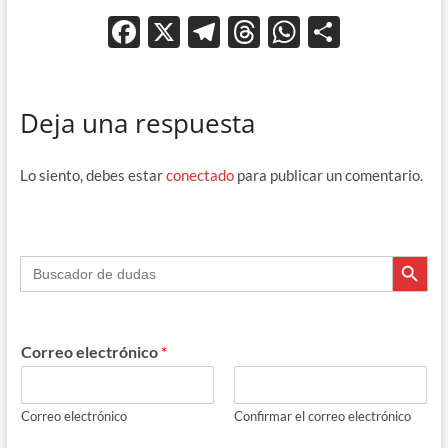
F
X
T
T
W
C
ac
el
hr
h
o
e
e
e
at
m
Deja una respuesta
b
gr
a
s
p
o
a
ds
A
ar
Lo siento, debes estar
conectado
para publicar un comentario.
o
m
p
ti
k
p
r
Botón de búsque
Buscar:
Correo electrónico
*
Correo electrónico
Confirmar el correo electrónico