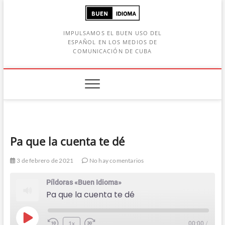
Saltar
al
contenido
IMPULSAMOS EL BUEN USO DEL
ESPAÑOL EN LOS MEDIOS DE
COMUNICACIÓN DE CUBA
Botón de búsqueda
car:
Pa que la cuenta te dé
3 de febrero de 2021
No hay comentarios
Píldoras «Buen Idioma»
Pa que la cuenta te dé
Play
1x
00:00
/