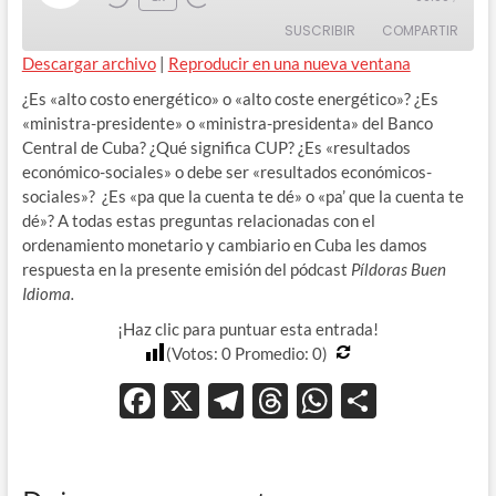
Rewind
Adelanta
Episode
SUSCRIBIR
COMPARTIR
10
10
Seconds
segundos
Descargar archivo
|
Reproducir en una nueva ventana
COMPAR
¿Es «alto costo energético» o «alto coste energético»? ¿Es
TIR
FEED RSS
«ministra-presidente» o «ministra-presidenta» del Banco
ENLACE
Central de Cuba? ¿Qué significa CUP? ¿Es «resultados
económico-sociales» o debe ser «resultados económicos-
INCRUST
sociales»? ¿Es «pa que la cuenta te dé» o «pa’ que la cuenta te
AR
dé»? A todas estas preguntas relacionadas con el
ordenamiento monetario y cambiario en Cuba les damos
respuesta en la presente emisión del pódcast
Píldoras Buen
Idioma.
¡Haz clic para puntuar esta entrada!
(Votos:
0
Promedio:
0
)
F
X
T
T
W
C
ac
el
hr
h
o
e
e
e
at
m