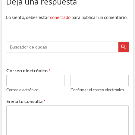
Deja una respuesta
b
gr
a
s
p
o
a
ds
A
ar
Lo siento, debes estar
conectado
para publicar un comentario.
o
m
p
ti
k
p
r
Botón de búsque
Buscar:
Correo electrónico
*
Correo electrónico
Confirmar el correo electrónico
Envía tu consulta
*