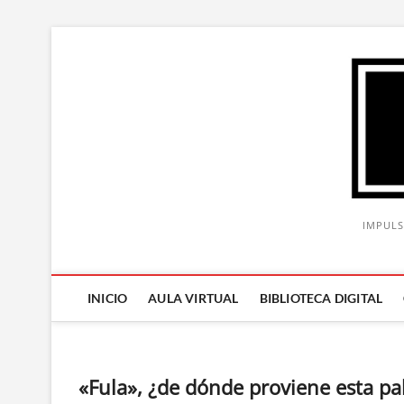
Saltar
al
contenido
IMPULS
INICIO
AULA VIRTUAL
BIBLIOTECA DIGITAL
«Fula», ¿de dónde proviene esta pa