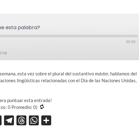
ne esta palabra?
00:00
/
lanta
TIR
undos
semana, esta vez sobre el plural del sustantivo
máster
, hablamos del
iones lingüísticas relacionadas con el Día de las Naciones Unidas,
para puntuar esta entrada!
tos:
0
Promedio:
0
)
X
T
T
W
C
el
hr
h
o