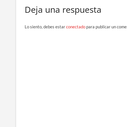
e
Deja una respuesta
b
o
o
Lo siento, debes estar
conectado
para publicar un come
k