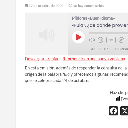
27 de octubre de 2020
No hay comentarios
Píldoras «Buen Idioma»
«Fula», ¿de dónde provie
Play
1x
Mute/Unmute
Rewind
Ade
Episode
SUSCRIBIR
Episode
10
COMPAR
10
Seconds
seg
Descargar archivo
|
Reproducir en una nueva ventana
COMPAR
En esta emisión, además de responder la consulta de la 
TIR
FEED RSS
origen de la palabra
fula
y ofrecemos algunas recomendac
ENLACE
que se celebra cada 24 de octubre.
INCRUST
¡Haz clic 
AR
(Vo
F
ac