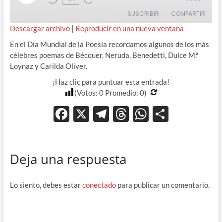
Rewind
Adelanta
Episode
SUSCRIBIR
COMPARTIR
10
10
Seconds
segundos
Descargar archivo
|
Reproducir en una nueva ventana
COMPAR
En el Día Mundial de la Poesía recordamos algunos de los más
TIR
FEED RSS
célebres poemas de Bécquer, Neruda, Benedetti, Dulce M.ª
ENLACE
Loynaz y Carilda Oliver.
¡Haz clic para puntuar esta entrada!
INCRUST
AR
(Votos:
0
Promedio:
0
)
F
X
T
T
W
C
ac
el
hr
h
o
e
e
e
at
m
Deja una respuesta
b
gr
a
s
p
o
a
ds
A
ar
Lo siento, debes estar
conectado
para publicar un comentario.
o
m
p
ti
k
p
r