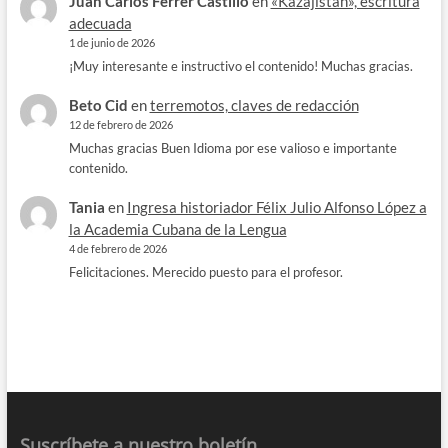
Juan Carlos Ferrer Castillo
en
«Kazajistán», escritura
adecuada
1 de junio de 2026
¡Muy interesante e instructivo el contenido! Muchas gracias.
Beto Cid
en
terremotos, claves de redacción
12 de febrero de 2026
Muchas gracias Buen Idioma por ese valioso e importante
contenido.
Tania
en
Ingresa historiador Félix Julio Alfonso López a
la Academia Cubana de la Lengua
4 de febrero de 2026
Felicitaciones. Merecido puesto para el profesor.
Suscríbete a nuestro boletín