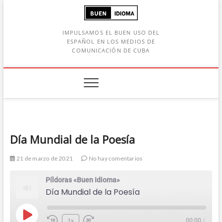
Saltar
al
contenido
IMPULSAMOS EL BUEN USO DEL
ESPAÑOL EN LOS MEDIOS DE
COMUNICACIÓN DE CUBA
Botón de búsqueda
car:
Día Mundial de la Poesía
21 de marzo de 2021
No hay comentarios
Píldoras «Buen Idioma»
Día Mundial de la Poesía
Play
1x
00:00
/