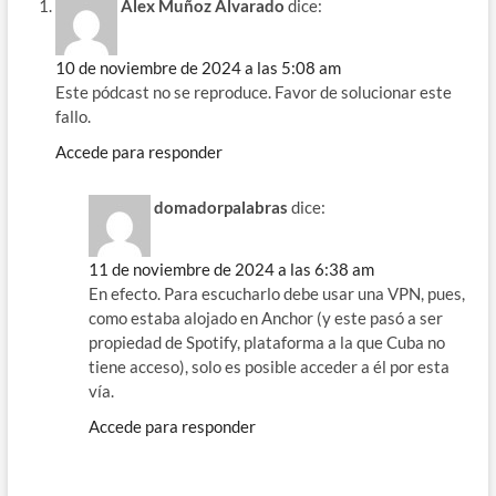
o
m
p
ti
Alex Muñoz Alvarado
dice:
k
p
r
10 de noviembre de 2024 a las 5:08 am
Este pódcast no se reproduce. Favor de solucionar este
fallo.
Accede para responder
domadorpalabras
dice:
11 de noviembre de 2024 a las 6:38 am
En efecto. Para escucharlo debe usar una VPN, pues,
como estaba alojado en Anchor (y este pasó a ser
propiedad de Spotify, plataforma a la que Cuba no
tiene acceso), solo es posible acceder a él por esta
vía.
Accede para responder