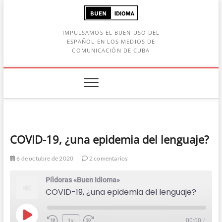
Saltar
al
contenido
IMPULSAMOS EL BUEN USO DEL
ESPAÑOL EN LOS MEDIOS DE
COMUNICACIÓN DE CUBA
Botón de búsqueda
car:
COVID-19, ¿una epidemia del lenguaje?
6 de octubre de 2020
2 comentarios
Píldoras «Buen Idioma»
COVID-19, ¿una epidemia del lenguaje?
Play
1x
00:00
/