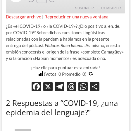
Rewind
Adelanta
Episode
SUSCRIBIR
COMPARTIR
10
10
Seconds
segundos
Descargar archivo
|
Reproducir en una nueva ventana
COMPAR
¿Es «el COVID-19» o «la COVID-19»? ¿Dio positivo a, en, de,
TIR
FEED RSS
por COVID-19? Sobre dichas cuestiones lingüísticas
ENLACE
relacionadas con la pandemia hablamos en la presente
entrega del pódcast
Píldoras Buen Idioma
. Asimismo, en esta
INCRUST
emisión conocerás el origen de la frase «completo Camagüey»
AR
y si la oración «Habían momentos» es adecuada o no.
¡Haz clic para puntuar esta entrada!
(Votos:
0
Promedio:
0
)
F
X
T
T
W
C
ac
el
hr
h
o
2 Respuestas a “COVID-19, ¿una
e
e
e
at
m
epidemia del lenguaje?”
b
gr
a
s
p
o
a
ds
A
ar