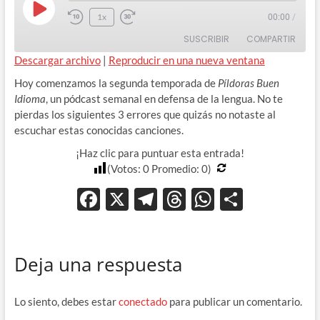
Play
1x
00:00
/
Rewind
Adelanta
Episode
SUSCRIBIR
COMPARTIR
10
10
Seconds
segundos
Descargar archivo
|
Reproducir en una nueva ventana
COMPAR
Hoy comenzamos la segunda temporada de
Píldoras Buen
TIR
FEED RSS
Idioma
, un pódcast semanal en defensa de la lengua. No te
ENLACE
pierdas los siguientes 3 errores que quizás no notaste al
escuchar estas conocidas canciones.
INCRUST
AR
¡Haz clic para puntuar esta entrada!
(Votos:
0
Promedio:
0
)
F
X
T
T
W
C
ac
el
hr
h
o
e
e
e
at
m
Deja una respuesta
b
gr
a
s
p
o
a
ds
A
ar
Lo siento, debes estar
conectado
para publicar un comentario.
o
m
p
ti