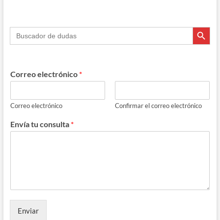
k
p
r
Botón de búsque
Buscar:
Correo electrónico
*
Correo electrónico
Confirmar el correo electrónico
Envía tu consulta
*
Enviar