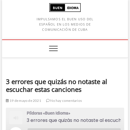
Saltar
al
contenido
IMPULSAMOS EL BUEN USO DEL
ESPAÑOL EN LOS MEDIOS DE
COMUNICACIÓN DE CUBA
Botón de búsqueda
car:
3 errores que quizás no notaste al
escuchar estas canciones
19 de mayo de 2021
No hay comentarios
Píldoras «Buen Idioma»
3 errores que quizás no notaste al escuchar estas canciones