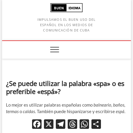
Saltar
al
contenido
IMPULSAMOS EL BUEN USO DEL
ESPAÑOL EN LOS MEDIOS DE
COMUNICACIÓN DE CUBA
Botón de búsqueda
car:
¿Se puede utilizar la palabra «spa» o es
preferible «espá»?
Lo mejor es utilizar palabras españolas como
balneario, baños,
termas
o
caldas
. También puede hispanizarse y escribirse
espá
.
F
X
T
T
W
C