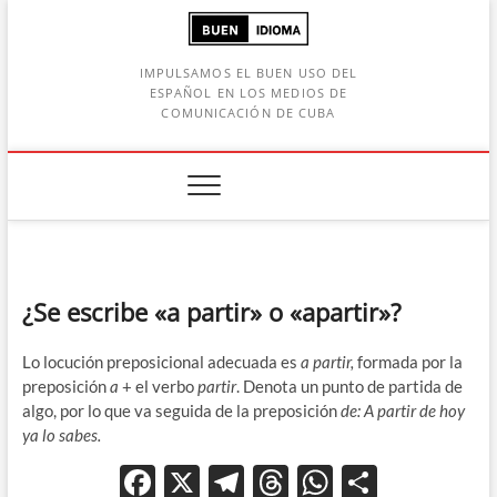
Saltar
al
contenido
IMPULSAMOS EL BUEN USO DEL
ESPAÑOL EN LOS MEDIOS DE
COMUNICACIÓN DE CUBA
Botón de búsqueda
car:
¿Se escribe «a partir» o «apartir»?
Lo locución preposicional adecuada es
a partir,
formada por la
preposición
a
+ el verbo
partir
. Denota un punto de partida de
algo, por lo que va seguida de la preposición
de:
A partir de hoy
ya lo sabes.
F
X
T
T
W
C