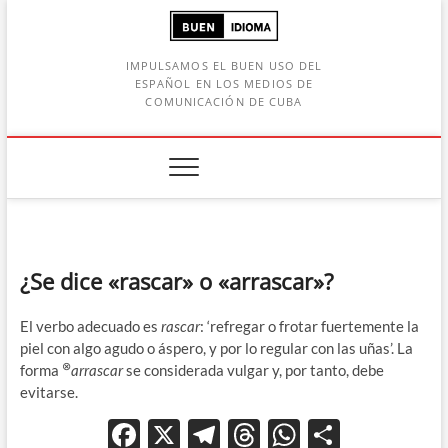
Saltar
al
contenido
IMPULSAMOS EL BUEN USO DEL
ESPAÑOL EN LOS MEDIOS DE
COMUNICACIÓN DE CUBA
Botón de búsqueda
car:
¿Se dice «rascar» o «arrascar»?
El verbo adecuado es
rascar
: ‘refregar o frotar fuertemente la
piel con algo agudo o áspero, y por lo regular con las uñas’. La
⊗
forma
arrascar
se considerada vulgar y, por tanto, debe
evitarse.
F
X
T
T
W
C