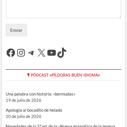
Enviar
Facebook
Instagram
Telegram
X
YouTube
TikTok
🎙 PÓDCAST «PÍLDORAS BUEN IDIOMA»
Una palabra con historia: «bermudas»
19 de julio de 2026
Apología al bocadito de helado
10 de julio de 2026
Novedades de la 2.ª ed. de la «Nueva gramática de la lengua