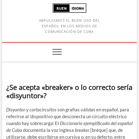
Saltar
al
contenido
IMPULSAMOS EL BUEN USO DEL
ESPAÑOL EN LOS MEDIOS DE
COMUNICACIÓN DE CUBA
Botón de búsqueda
car:
¿Se acepta «breaker» o lo correcto sería
«disyuntor»?
Disyuntor
y
cortacircuitos
son grafías válidas en español, para
referirse al ‘dispositivo que desconecta un circuito eléctrico
cuando hay sobrecarga’. El
Diccionario ejemplificado del español
de Cuba
documenta la voz inglesa
breaker
[bréque] que, de
utilizarse, debe escribirse en cursiva o, en su defecto, entre