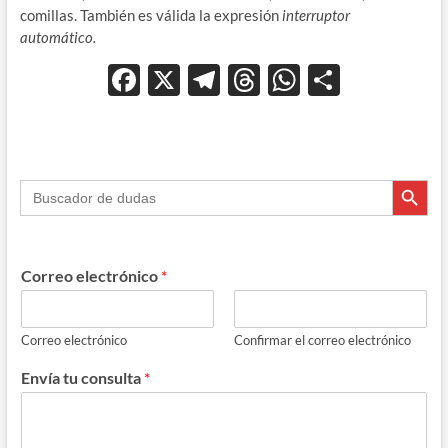
comillas. También es válida la expresión
interruptor
automático.
F
X
T
T
W
C
ac
el
hr
h
o
e
e
e
at
m
b
gr
a
s
p
Botón de búsque
Buscar:
o
a
ds
A
ar
o
m
p
ti
k
p
r
Correo electrónico
*
Correo electrónico
Confirmar el correo electrónico
Envía tu consulta
*