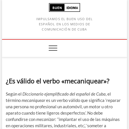
Saltar
al
contenido
IMPULSAMOS EL BUEN USO DEL
ESPAÑOL EN LOS MEDIOS DE
COMUNICACIÓN DE CUBA
Botón de búsqueda
car:
¿Es válido el verbo «mecaniquear»?
Según el
Diccionario ejemplificado del español de Cuba
, el
término
mecaniquear
es un verbo válido que significa ‘reparar
una persona no profesional un automóvil, un motor u otro
aparato cuando tiene ligeros desperfectos’. No debe
confundirse con
mecanizar
: ‘’implantar el uso de las máquinas
en operaciones militares, industriales, etc.’, ‘someter a