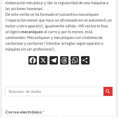
elaboración mecánica’ y ‘dar la regularidad de una máquina a
las acciones humanas’.
De este verbo se ha formado el sustantivo
mecaniqueo
(‘reparación menor que hace un aficionado en un automóvil, un
motor u otro aparato’), igualmente válido: «Mi vecino le hizo
un ligero
mecaniqueo
al carro y, por lo menos, está
caminando». Mecaniquear y mecaniqueo son sinónimo de
cacharrear
y
cacharreo
(‘intentar arreglar algún aparato o
máquina sin ser profesional’).
F
X
T
T
W
C
ac
el
hr
h
o
e
e
e
at
m
b
gr
a
s
p
Botón de búsque
Buscar:
o
a
ds
A
ar
o
m
p
ti
k
p
r
Correo electrónico
*