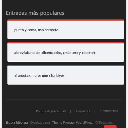
Entradas más populares
punto y coma, uso correcto
abreviaturas de «licenciado», «máster» y «doctor»
«Turquía», mejor que «Türkiye»
Contáctenos
Política de privacidad
Consultas
Buen Idioma
| Diseñado por:
Theme Freesia
|
WordPress
| © Todos los