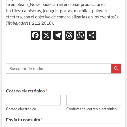
se emplea: «
¿
No
se
pudieran
intencionar
producciones
textiles
:
camisetas
,
judoguis
,
gorras
,
mochilas
,
pulóveres
,
etcétera
,
con
el
objetivo
de
comercializar
las
en
los
eventos
?»
(
Trabajadores
, 21.2.2018).
F
X
T
T
W
C
ac
el
hr
h
o
e
e
e
at
m
b
gr
a
s
p
Botón de búsque
Buscar:
o
a
ds
A
ar
o
m
p
ti
k
p
r
Correo electrónico
*
Correo electrónico
Confirmar el correo electrónico
Envía tu consulta
*