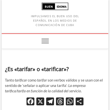
Saltar
al
contenido
IMPULSAMOS EL BUEN USO DEL
ESPAÑOL EN LOS MEDIOS DE
COMUNICACIÓN DE CUBA
Botón de búsqueda
car:
¿Es «tarifar» o «tarificar»?
Tanto
tarificar
como
tarifar
son verbos válidos y se usan con el
sentido de ‘señalar o aplicar una tarifa’:
La empresa
tarifica/tarifa en función de la calidad del servicio.
F
X
T
T
W
C
ac
el
hr
h
o