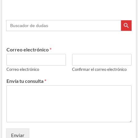
e
e
e
at
m
b
gr
a
s
p
Botón de búsque
Buscar:
o
a
ds
A
ar
o
m
p
ti
k
p
r
Correo electrónico
*
Correo electrónico
Confirmar el correo electrónico
Envía tu consulta
*
Enviar