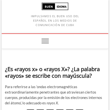
Saltar
al
contenido
IMPULSAMOS EL BUEN USO DEL
ESPAÑOL EN LOS MEDIOS DE
COMUNICACIÓN DE CUBA
Botón de búsqueda
car:
¿Es «rayos x» o «rayos X»? ¿La palabra
«rayos» se escribe con mayúscula?
Para referirse a las ‘ondas electromagnéticas
extraordinariamente penetrantes que atraviesan ciertos
cuerpos, producidas por la emisión de los electrones internos
del átomo’, lo adecuado es
rayos X
.