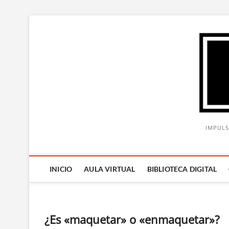
Saltar
al
contenido
IMPULS
INICIO
AULA VIRTUAL
BIBLIOTECA DIGITAL
¿Es «maquetar» o «enmaquetar»?