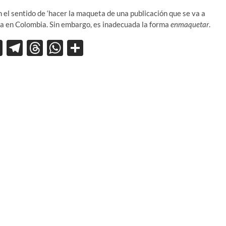
 el sentido de ‘hacer la maqueta de una publicación que se va a
da en Colombia. Sin embargo, es inadecuada la forma
enmaquetar
.
X
T
T
W
C
el
hr
h
o
e
e
at
m
gr
a
s
p
a
ds
A
ar
m
p
ti
p
r