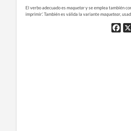
El verbo adecuado es
maquetar
y se emplea también con
imprimir’. También es válida la variante
maquetear
, usa
F
ac
e
b
o
o
k