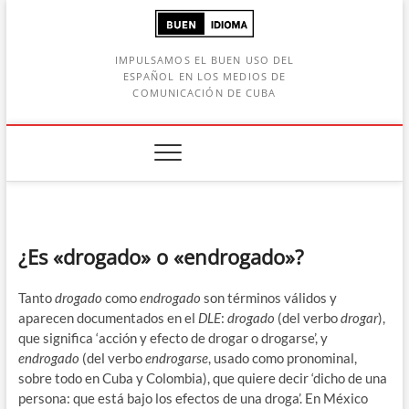
Saltar
al
contenido
IMPULSAMOS EL BUEN USO DEL
ESPAÑOL EN LOS MEDIOS DE
COMUNICACIÓN DE CUBA
Botón de búsqueda
car:
¿Es «drogado» o «endrogado»?
Tanto
drogado
como
endrogado
son términos válidos y
aparecen documentados en el
DLE
:
drogado
(del verbo
drogar
),
que significa ‘acción y efecto de drogar o drogarse’, y
endrogado
(del verbo
endrogarse
, usado como pronominal,
sobre todo en Cuba y Colombia), que quiere decir ‘dicho de una
persona: que está bajo los efectos de una droga’. En México