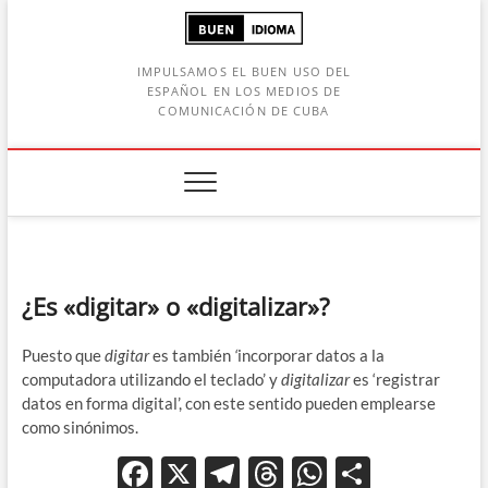
Saltar
al
contenido
IMPULSAMOS EL BUEN USO DEL
ESPAÑOL EN LOS MEDIOS DE
COMUNICACIÓN DE CUBA
Botón de búsqueda
car:
¿Es «digitar» o «digitalizar»?
Puesto que
digitar
es también
‘
incorporar datos a la
computadora utilizando el teclado’ y
digitalizar
es ‘registrar
datos en forma digital’, con este sentido pueden emplearse
como sinónimos.
F
X
T
T
W
C