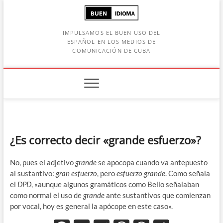
Saltar
al
contenido
IMPULSAMOS EL BUEN USO DEL
ESPAÑOL EN LOS MEDIOS DE
COMUNICACIÓN DE CUBA
Botón de búsqueda
car:
¿Es correcto decir «grande esfuerzo»?
No, pues el adjetivo
grande
se apocopa cuando va antepuesto
al sustantivo:
gran esfuerzo
, pero
esfuerzo grande
. Como señala
el
DPD
, «aunque algunos gramáticos como Bello señalaban
como normal el uso de
grande
ante sustantivos que comienzan
por vocal, hoy es general la apócope en este caso».