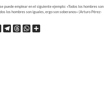
s’, se puede emplear en el siguiente ejemplo: «Todos los hombres son
todos los hombres son iguales, ergo son soberanos» (Arturo Pérez-
X
T
T
W
C
el
hr
h
o
e
e
at
m
gr
a
s
p
a
ds
A
ar
m
p
ti
p
r