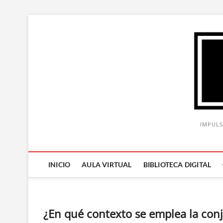
Saltar
al
contenido
IMPULS
INICIO
AULA VIRTUAL
BIBLIOTECA DIGITAL
¿En qué contexto se emplea la con