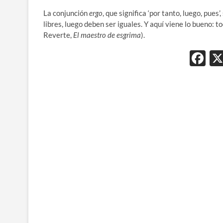
La conjunción
ergo
, que significa ‘por tanto, luego, pue
libres, luego deben ser iguales. Y aquí viene lo bueno: 
Reverte,
El maestro de esgrima
).
F
ac
e
b
o
o
k