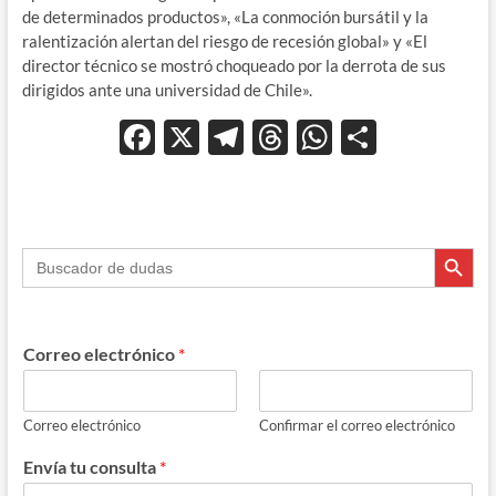
de determinados productos», «La conmoción bursátil y la
ralentización alertan del riesgo de recesión global» y «El
director técnico se mostró choqueado por la derrota de sus
dirigidos ante una universidad de Chile».
F
X
T
T
W
C
ac
el
hr
h
o
e
e
e
at
m
b
gr
a
s
p
Botón de búsque
Buscar:
o
a
ds
A
ar
o
m
p
ti
k
p
r
Correo electrónico
*
Correo electrónico
Confirmar el correo electrónico
Envía tu consulta
*