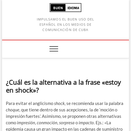
Saltar
al
contenido
IMPULSAMOS EL BUEN USO DEL
ESPAÑOL EN LOS MEDIOS DE
COMUNICACIÓN DE CUBA
Botón de búsqueda
car:
¿Cuál es la alternativa a la frase «estoy
en shock»?
Para evitar el anglicismo
shock
, se recomienda usar la palabra
choque
, que tiene dentro de sus acepciones, la de ‘moción o
impresión fuertes’. Asimismo, se proponen otras alternativas
como
impresión
,
conmoción
,
sorpresa
o
impacto
. Ejs.: «La
epidemia causa un gran impacto en las cadenas de suministro