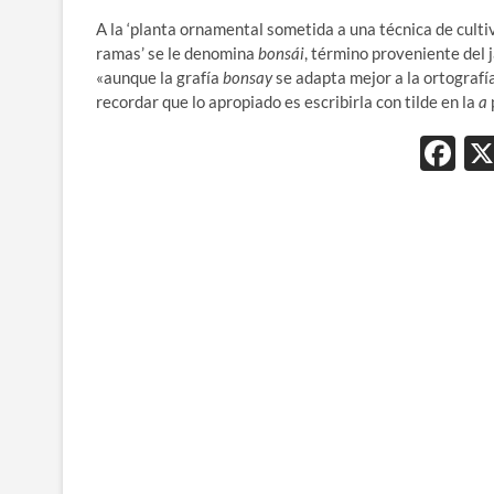
A la ‘planta ornamental sometida a una técnica de cult
ramas’ se le denomina
bonsái
, término proveniente del
«aunque la grafía
bonsay
se adapta mejor a la ortografía
recordar que lo apropiado es escribirla con tilde en la
a
F
ac
e
b
o
o
k