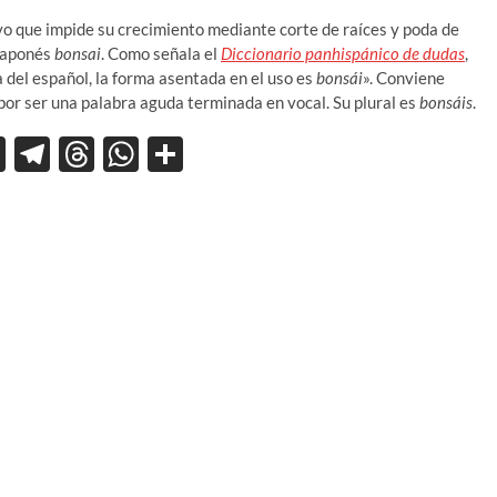
ivo que impide su crecimiento mediante corte de raíces y poda de
 japonés
bonsai
. Como señala el
Diccionario panhispánico de dudas
,
 del español, la forma asentada en el uso es
bonsái
». Conviene
por ser una palabra aguda terminada en vocal. Su plural es
bonsáis
.
X
T
T
W
C
el
hr
h
o
e
e
at
m
gr
a
s
p
a
ds
A
ar
m
p
ti
p
r