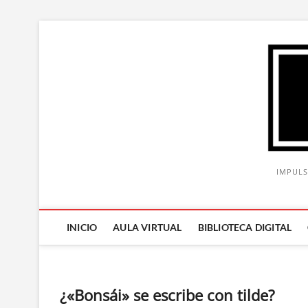
Saltar
al
contenido
IMPULS
INICIO
AULA VIRTUAL
BIBLIOTECA DIGITAL
¿«Bonsái» se escribe con tilde?