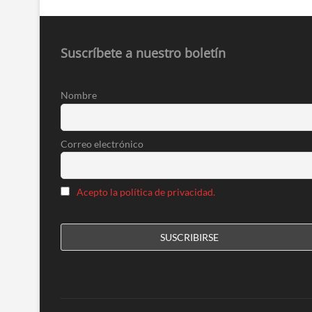
k
Suscríbete a nuestro boletín
Nombre
Correo electrónico
Acepto la política de privacidad.