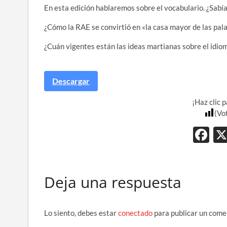
En esta edición hablaremos sobre el vocabulario. ¿Sabí
¿Cómo la RAE se convirtió en «la casa mayor de las pal
¿Cuán vigentes están las ideas martianas sobre el idio
Descargar
¡Haz clic 
(Vo
F
ac
e
Deja una respuesta
b
o
o
Lo siento, debes estar
conectado
para publicar un come