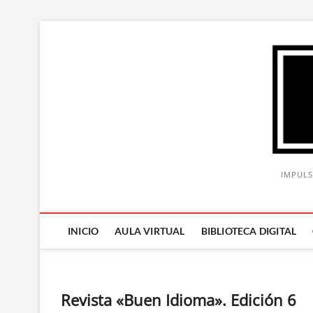
Saltar
al
contenido
IMPULS
INICIO
AULA VIRTUAL
BIBLIOTECA DIGITAL
Revista «Buen Idioma». Edición 6