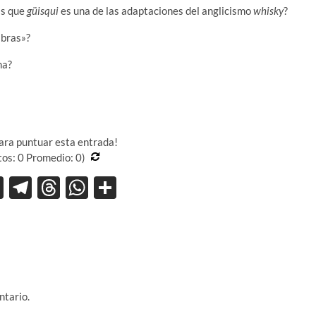
as que
güisqui
es una de las adaptaciones del anglicismo
whisky
?
abras»?
ma?
para puntuar esta entrada!
tos:
0
Promedio:
0
)
X
T
T
W
C
el
hr
h
o
e
e
at
m
gr
a
s
p
a
ds
A
ar
m
p
ti
ntario.