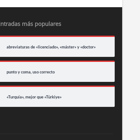
Entradas más populares
abreviaturas de «licenciado», «máster» y «doctor»
punto y coma, uso correcto
«Turquía», mejor que «Türkiye»