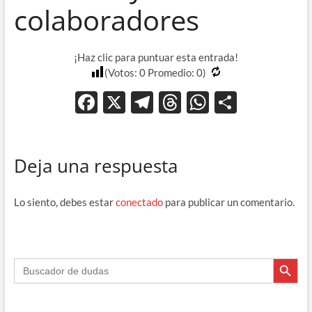
colaboradores
¡Haz clic para puntuar esta entrada!
(Votos:
0
Promedio:
0
)
F
X
T
T
W
C
ac
el
hr
h
o
e
e
e
at
m
Deja una respuesta
b
gr
a
s
p
o
a
ds
A
ar
Lo siento, debes estar
conectado
para publicar un comentario.
o
m
p
ti
k
p
r
Botón de búsque
Buscar: