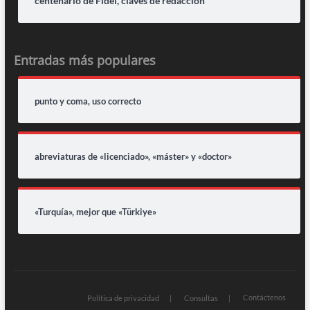
centenario de Fidel, claves de redacción
Entradas más populares
punto y coma, uso correcto
abreviaturas de «licenciado», «máster» y «doctor»
«Turquía», mejor que «Türkiye»
Contáctenos
Política de privacidad
Consultas