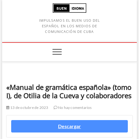
Saltar
al
contenido
IMPULSAMOS EL BUEN USO DEL
ESPAÑOL EN LOS MEDIOS DE
COMUNICACIÓN DE CUBA
Botón de búsqueda
car:
«Manual de gramática española» (tomo
I), de Otilia de la Cueva y colaboradores
13 de octubre de 2023
No hay comentarios
Descargar