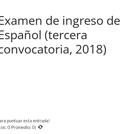
Examen de ingreso de
Español (tercera
convocatoria, 2018)
para puntuar esta entrada!
tos:
0
Promedio:
0
)