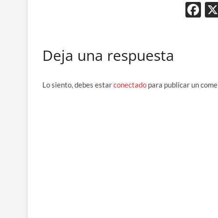
F
ac
e
Deja una respuesta
b
o
o
Lo siento, debes estar
conectado
para publicar un come
k