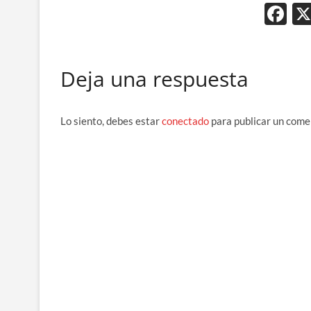
F
ac
e
Deja una respuesta
b
o
o
Lo siento, debes estar
conectado
para publicar un come
k