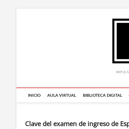
Saltar
al
contenido
IMPULS
INICIO
AULA VIRTUAL
BIBLIOTECA DIGITAL
Clave del examen de ingreso de Esp