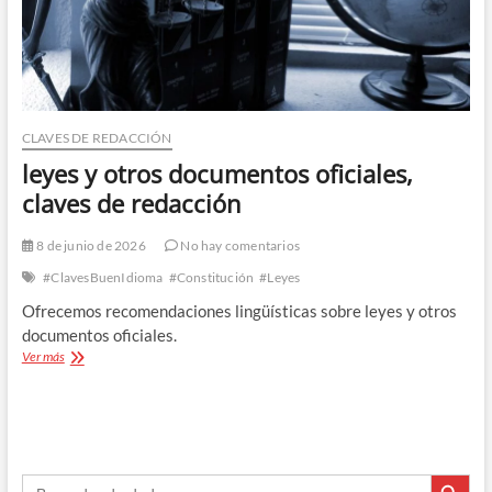
CLAVES DE REDACCIÓN
leyes y otros documentos oficiales,
claves de redacción
8 de junio de 2026
No hay comentarios
#ClavesBuenIdioma
#Constitución
#Leyes
Ofrecemos recomendaciones lingüísticas sobre leyes y otros
documentos oficiales.
leyes
Ver más
y
otros
documentos
oficiales,
claves
Botón de búsque
de
Buscar: