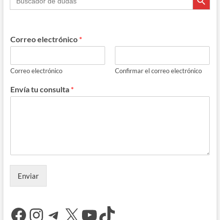
redacción
Correo electrónico
*
Correo electrónico
Confirmar el correo electrónico
Envía tu consulta
*
Enviar
Facebook
Instagram
Telegram
X
YouTube
TikTok