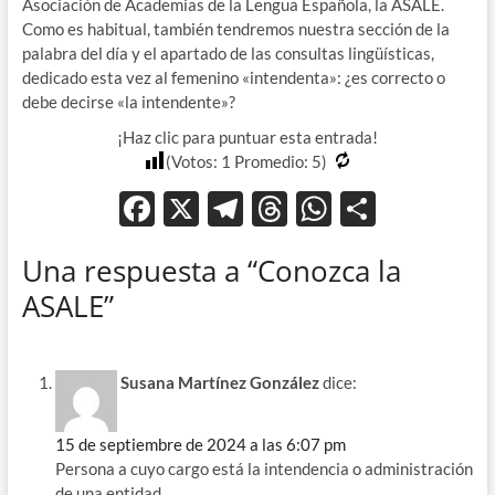
Asociación de Academias de la Lengua Española, la ASALE.
Como es habitual, también tendremos nuestra sección de la
palabra del día y el apartado de las consultas lingüísticas,
dedicado esta vez al femenino «intendenta»: ¿es correcto o
debe decirse «la intendente»?
¡Haz clic para puntuar esta entrada!
(Votos:
1
Promedio:
5
)
F
X
T
T
W
C
ac
el
hr
h
o
Una respuesta a “Conozca la
e
e
e
at
m
ASALE”
b
gr
a
s
p
o
a
ds
A
ar
o
m
p
ti
Susana Martínez González
dice:
k
p
r
15 de septiembre de 2024 a las 6:07 pm
Persona a cuyo cargo está la intendencia o administración
de una entidad.