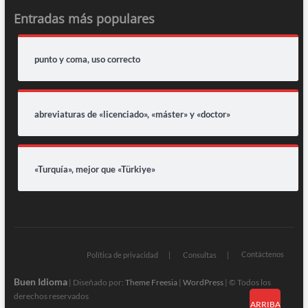
Entradas más populares
punto y coma, uso correcto
abreviaturas de «licenciado», «máster» y «doctor»
«Turquía», mejor que «Türkiye»
Contáctenos
Política de privacidad
Consultas
Buen Idioma
| Diseñado por:
Theme Freesia
|
WordPress
| © Todos los
derechos reservados
ARRIBA