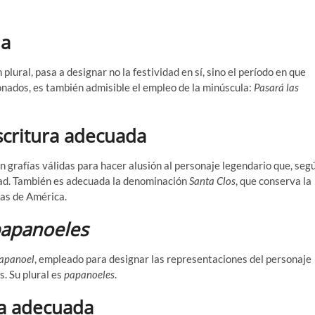
la
ural, pasa a designar no la festividad en sí, sino el período en que
ionados, es también admisible el empleo de la minúscula:
Pasará las
scritura adecuada
n grafías válidas para hacer alusión al personaje legendario que, seg
idad. También es adecuada la denominación
Santa Clos
, que conserva la
nas de América.
papanoeles
apanoel
, empleado para designar las representaciones del personaje
. Su plural es
papanoeles
.
ra adecuada