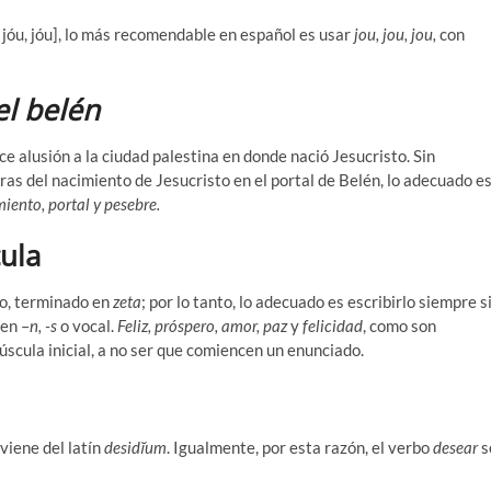
 jóu, jóu], lo más recomendable en español es usar
jou, jou, jou,
con
el
belén
ce alusión a la ciudad palestina en donde nació Jesucristo. Sin
uras del nacimiento de Jesucristo en el portal de Belén, lo adecuado e
iento, portal y pesebre.
cula
do, terminado en
zeta
; por lo tanto, lo adecuado es escribirlo siempre s
 en –
n, -s
o vocal.
Feliz, próspero, amor, paz
y
felicidad
, como son
scula inicial, a no ser que comiencen un enunciado.
oviene del latín
desidĭum
. Igualmente, por esta razón, el verbo
desear
s