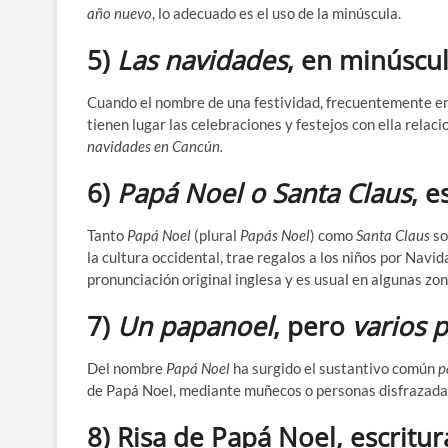
año nuevo
, lo adecuado es el uso de la minúscula.
5)
Las
navidades
, en minúscu
Cuando el nombre de una festividad, frecuentemente en pl
tienen lugar las celebraciones y festejos con ella relac
navidades en Cancún.
6)
Papá Noel o Santa Claus
, e
Tanto
Papá Noel
(plural
Papás Noel
) como
Santa Claus
so
la cultura occidental, trae regalos a los niños por Nav
pronunciación original inglesa y es usual en algunas zo
7)
Un papanoel
, pero
varios 
Del nombre
Papá Noel
ha surgido el sustantivo común
p
de Papá Noel, mediante muñecos o personas disfrazadas
8) Risa de Papá Noel, escritu