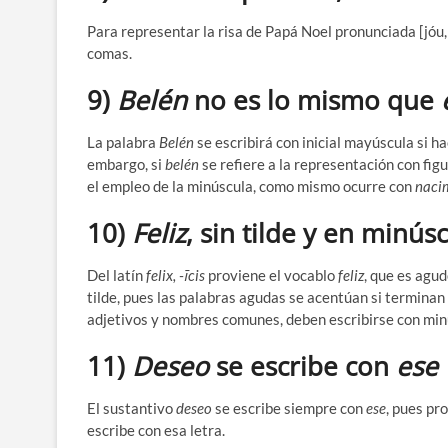
Para representar la risa de Papá Noel pronunciada [jóu,
comas.
9)
Belén
no es lo mismo que
La palabra
Belén
se escribirá con inicial mayúscula si ha
embargo, si
belén
se refiere a la representación con fig
el empleo de la minúscula, como mismo ocurre con
nacim
10)
Feliz
, sin tilde y en minús
Del latín
felix, -īcis
proviene el vocablo
feliz
, que es agu
tilde, pues las palabras agudas se acentúan si terminan
adjetivos y nombres comunes, deben escribirse con minú
11)
Deseo
se escribe con
ese
El sustantivo
deseo
se escribe siempre con
ese
, pues pr
escribe con esa letra.