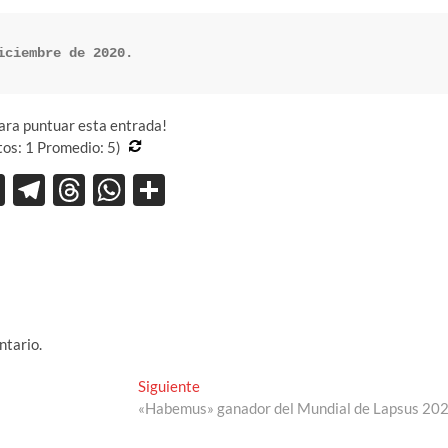
iciembre de 2020.
para puntuar esta entrada!
tos:
1
Promedio:
5
)
X
T
T
W
C
el
hr
h
o
e
e
at
m
gr
a
s
p
a
ds
A
ar
m
p
ti
ntario.
p
r
Entrada
Siguiente
siguiente:
«Habemus» ganador del Mundial de Lapsus 20