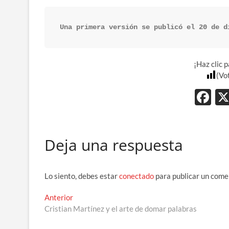
Una primera versión se publicó el 20 de d
¡Haz clic 
(Vo
F
ac
e
Deja una respuesta
b
o
o
Lo siento, debes estar
conectado
para publicar un come
k
Navegación
Entrada
Anterior
anterior:
Cristian Martínez y el arte de domar palabras
de