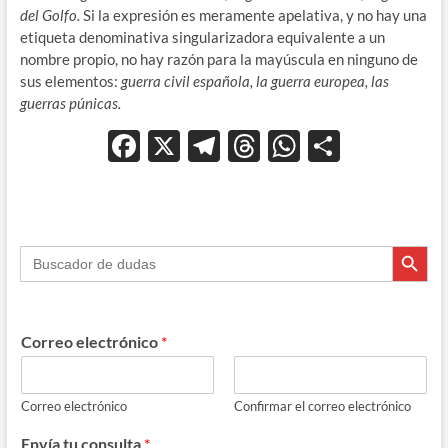
del Golfo.
Si la expresión es meramente apelativa, y no hay una
etiqueta denominativa singularizadora equivalente a un
nombre propio, no hay razón para la mayúscula en ninguno de
sus elementos:
guerra civil española, la guerra europea, las
guerras púnicas.
F
X
T
T
W
C
ac
el
hr
h
o
e
e
e
at
m
b
gr
a
s
p
Botón de búsque
Buscar:
o
a
ds
A
ar
o
m
p
ti
k
p
r
Correo electrónico
*
Correo electrónico
Confirmar el correo electrónico
Envía tu consulta
*