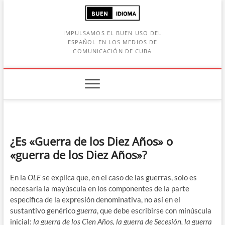
Saltar
al
contenido
IMPULSAMOS EL BUEN USO DEL
ESPAÑOL EN LOS MEDIOS DE
COMUNICACIÓN DE CUBA
Botón de búsqueda
car:
¿Es «Guerra de los Diez Años» o
«guerra de los Diez Años»?
En la
OLE
se explica que, en el caso de las guerras, solo es
necesaria la mayúscula en los componentes de la parte
específica de la expresión denominativa, no así en el
sustantivo genérico
guerra
, que debe escribirse con minúscula
inicial:
la guerra de los Cien Años, la guerra de Secesión, la guerra