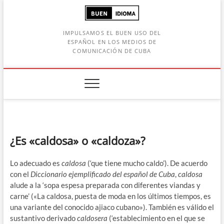
Saltar
al
contenido
IMPULSAMOS EL BUEN USO DEL
ESPAÑOL EN LOS MEDIOS DE
COMUNICACIÓN DE CUBA
Botón de búsqueda
car:
¿Es «caldosa» o «caldoza»?
Lo adecuado es
caldosa
(‘que tiene mucho caldo’). De acuerdo
con el
Diccionario ejemplificado del español de Cuba
,
caldosa
alude a la ‘sopa espesa preparada con diferentes viandas y
carne’ («La caldosa, puesta de moda en los últimos tiempos, es
una variante del conocido ajiaco cubano»). También es válido el
sustantivo derivado
caldosera
(‘establecimiento en el que se